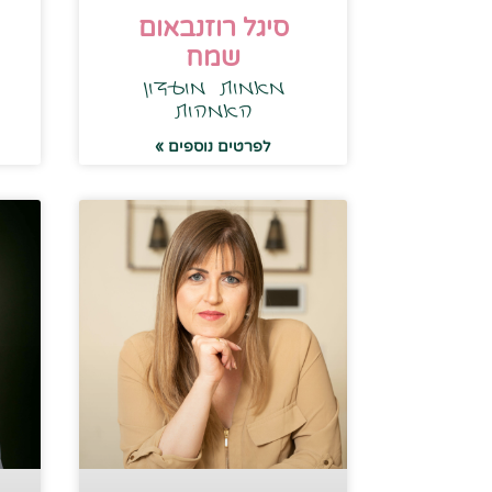
סיגל רוזנבאום
שמח
מאמות מועדון
האמהות
לפרטים נוספים »