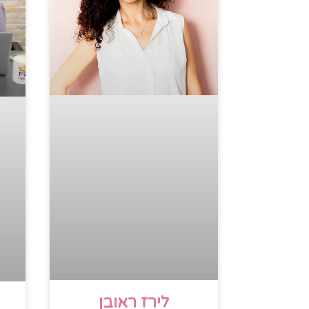
לירז ראובן