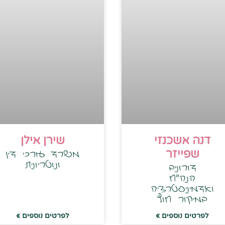
דנה אשכנזי
שירן אילן
משרד עורכי דין
שפייזר
ונוטריונית
דורוניב
הנה"ח
ואדמיניסטרציה
במיקור חוץ
לפרטים נוספים »
לפרטים נוספים »