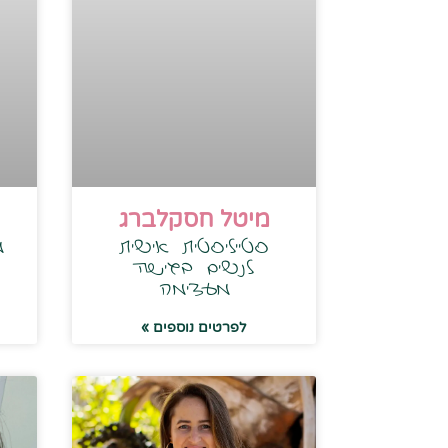
מיטל חסקלברג
סטייליסטית אישית
מ
לנשים בגישה
מעצימה
לפרטים נוספים »