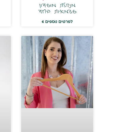
מנהלת מועדון
עצמאיות ביחד
לפרטים נוספים »