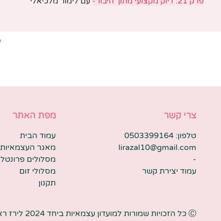
פרק 21:
דיוק
מקצועי מתוך חיבור-
עם לימור מלכיאלי
ל
צרי קשר
מפת האתר
טלפון: 0503399164
עמוד הבית
lirazal10@gmail.com
מאגר העצמאיות 
-
מסלולים פרונטלי
עמוד יצירת קשר
מסלולי זום
תקנון
Ⓒ כל הזכויות שמורות למועדון עצמאיות ביחד 2024 לירז ראובן