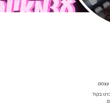
 עצמם.
נו בקול
ם.