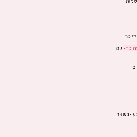
טמות
זי כהן
תוכה-
עם
ב
עי-בשארי