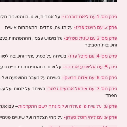
פרק מס׳ 1 עם ליאת דוברבני-
על אמהות, שינויים והגשמת חלו
פרק 2: עם
רויטל
פריז-
על תנועה, פחדים והתפתחות אישית
פרק מס׳
3
עם שגית גוטליב-
על מימוש עצמי, ההתפתחות כעצ
וחשיבות הסביבה
פרק מס׳
4: עם מיכל עזוז-
בשיחה על כסף, עתיד וחשיבה לטוו
פרק 5: עם
אלישבע אברהם-
על שינויים והתפתחות בחיים ובע
פרק מס׳ 6: עם אדוה הרשקו-
בשיחה על מעבר מהשפעה של 1*1 לאלפים
פרק מס׳ 7: עם אוראל אבנעים גלטר-
בשיחה על יזמות ועל עש
הפחד
פרק 8:
על שיתופי פעולה ועל מונחה לשם התקדמות
–
עם אנה
פרק 9:
עם ליהי רוטל סעדון-
על מהי הצלחה ועל שינויים פנימי