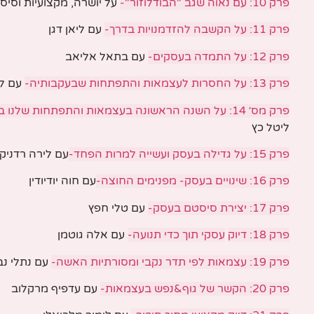
פרק 10:
עם
נאוה שגב "הבודלוזור"-
על יושרה, מקצועיות וסיס
פרק 11:
על
הקשבה להזדמנויות בדרך-
עם ליאן דגן
פרק 12:
על
התמדה בעסקים-
עם בתאל אליאב
פרק 13:
על
החסרות לעצמאות והתפתחות שבעקבותיה-
עם לי
פרק מס׳ 14
:
על השנה הראשונה בעצמאות והתפתחות שלנו ב
ליטל כץ
פרק 15: על
גדילה
בעסק ועשייה למרות הפחד-
עם לירה רדניקו
פרק 16:
שינויים
בעסק- מפנימים החוצה-
עם חוה יודיודין
פרק 17:
יצירת
סיסטם בעסק-
עם טלי חפץ
פרק 18: דיוק
עסקי תוך כדי תנועה-
עם אלה גוטמן
פרק 19:
עצמאות
לפי תדר נקבי ומסורתיות האשה-
עם נתלי נב
פרק 20:
הקשר
של גוף&נפש בעצמאות-
עם עדפיף מרקלוב